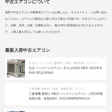
中古エアコンについて
福岡で中古エアコンや業務用エアコンをお探しなら「エスエスケイ」へお問い合わ
せください。エアコンの販売から取り付け工事まで可能です。中古エアコンはすべ
て、分解、洗浄、点検、試運転を行い、最大3年の長期保証を付けておりますの
で、ご購入後も安心してお使いいただけます。
最新入荷中古エアコン
中古エアコン
,
日立
,
業務用（店舗・事務所用）エアコン
日立 パッケージエアコン 天カセ4方向 4馬力 2022年式
RAS-GP112RSH2
三菱電機
,
業務用（店舗・事務所用）エアコン
三菱電機 壁掛け 3馬力 パッケージエアコン｜2023年製
塩害仕様・単相200V（PUZ-ERMP80SHA13）