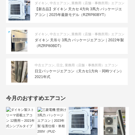
ダイキン
,
中古エアコン
,
業務用（店舗・事務所用）エアコン
【新古品】ダイキン 天カセ 4方向 3馬力 パッケージエ
アコン｜2025年最新モデル（RZRP80BYT）
ダイキン
,
中古エアコン
,
業務用（店舗・事務所用）エアコン
ダイキン 天吊り 3馬力 パッケージエアコン｜2022年製
（RZRP80BDT）
中古エアコン
,
日立
,
業務用（店舗・事務所用）エアコン
日立パッケージエアコン（天カセ1方向・同時ツイン）
2021年式
今月のおすすめエアコン