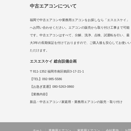
中古エアコンについて
福岡で中古エアコンや業務用エアコンをお探しなら「エスエスケイ」
へお問い合わせください。エアコンの販売から取り付け工事まで可能
です。中古エアコンはすべて、分解、洗浄、点検、試運転を行い、最
大3年の長期保証を付けておりますので、ご購入後も安心してお使い
ただけます。
エスエスケイ 総合設備企画
〒811-1352 福岡市南区鶴田3-17-21-1
【TEL】092-985-5586
【お急ぎ直通】080-5263-0860
【業務内容】
新品・中古エアコン / 家庭用・業務用エアコンの販売・取り付け
ホーム
業務用エアコン
家庭用エアコン
会社案内
お