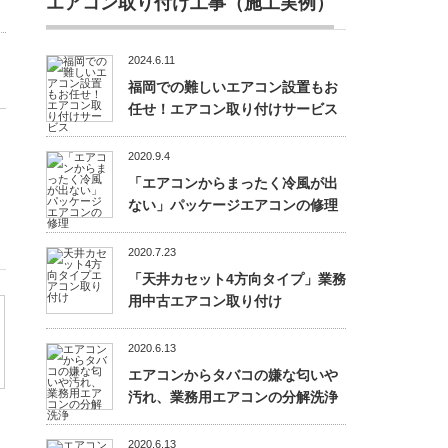
エアコン取り付け工事（施工実例）
2024.6.11
福岡での難しいエアコン設置もお
任せ！エアコン取り付けサービス
2020.9.4
「エアコンからまったく冷風が出
ない」パッケージエアコンの修理
2020.7.23
「天井カセット4方向タイプ」業務
用中古エアコン取り付け
2020.6.13
エアコンからタバコの嫌な匂いや
汚れ、業務用エアコンの分解洗浄
2020.6.13