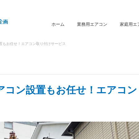
ホーム
業務用エアコン
家庭用エ
置もお任せ！エアコン取り付けサービス
アコン設置もお任せ！エアコン