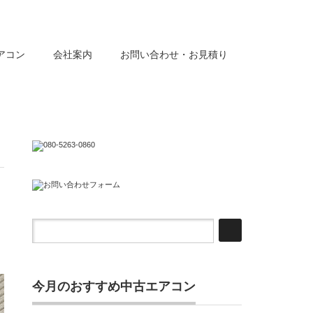
アコン
会社案内
お問い合わせ・お見積り
今月のおすすめ中古エアコン