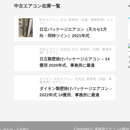
中古エアコン在庫一覧
中古エアコン
,
日立
,
業務用（店舗・事務所用）エア
コン
日立パッケージエアコン（天カセ1方
向・同時ツイン）2021年式
い
中古エアコン
,
完売品
,
日立
,
業務用（店舗・事務所
用）エアコン
日立製壁掛けパッケージエアコン – 14
畳用 2020年式、事務所に最適
ダイキン
,
中古エアコン
,
完売品
,
業務用（店舗・事
務所用）エアコン
ダイキン製壁掛けパッケージエアコン –
2022年式 14畳用、事務所に最適
Copyright ©
業務用エアコンの取付
問い合わせ・お見積り