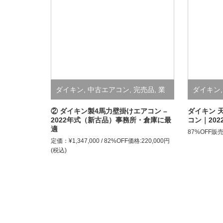
ダイキン
,
中古エアコン
,
完売品
,
業
ダイキン
務用（店舗・事務所用）エアコン
舗・事務
② ダイキン製4馬力壁掛けエアコン –
ダイキン 
2022年式（新古品）事務所・倉庫に最
コン｜202
適
87%OFF販売
定価：¥1,347,000 / 82%OFF価格:220,000円
(税込)