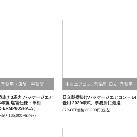
,
業務用（店舗・事務所
中古エアコン
,
完売品
,
日立
,
業務用
コン
（店舗・事務所用）エアコン
壁掛け 3馬力 パッケージエア
日立製壁掛けパッケージエアコン – 14
23年製 塩害仕様・単相
畳用 2020年式、事務所に最適
Z-ERMP80SHA13）
87%OFF価格:80,000円(税込)
価格:165,000円(税込)