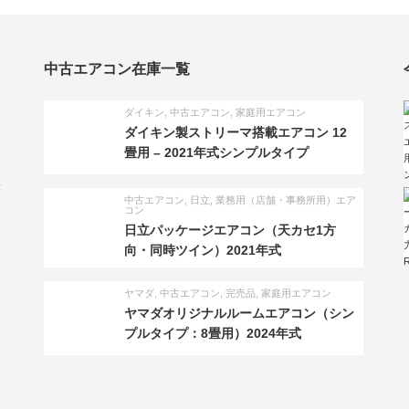
中古エアコン在庫一覧
ダイキン
,
中古エアコン
,
家庭用エアコン
ダイキン製ストリーマ搭載エアコン 12
畳用 – 2021年式シンプルタイプ
い
中古エアコン
,
日立
,
業務用（店舗・事務所用）エア
コン
日立パッケージエアコン（天カセ1方
向・同時ツイン）2021年式
ヤマダ
,
中古エアコン
,
完売品
,
家庭用エアコン
ヤマダオリジナルルームエアコン（シン
プルタイプ：8畳用）2024年式