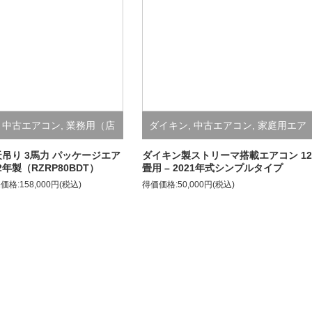
,
中古エアコン
,
業務用（店
ダイキン
,
中古エアコン
,
家庭用エア
所用）エアコン
コン
天吊り 3馬力 パッケージエア
ダイキン製ストリーマ搭載エアコン 12
2年製（RZRP80BDT）
畳用 – 2021年式シンプルタイプ
価格:158,000円(税込)
得価価格:50,000円(税込)