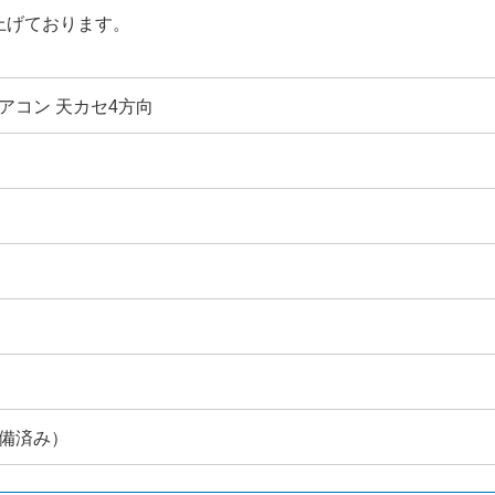
上げております。
アコン 天カセ4方向
備済み）