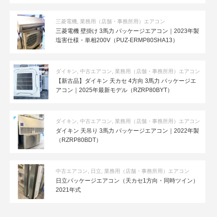
三菱電機
,
業務用（店舗・事務所用）エアコン
三菱電機 壁掛け 3馬力 パッケージエアコン｜2023年製
塩害仕様・単相200V（PUZ-ERMP80SHA13）
ダイキン
,
中古エアコン
,
業務用（店舗・事務所用）エアコン
【新古品】ダイキン 天カセ 4方向 3馬力 パッケージエ
アコン｜2025年最新モデル（RZRP80BYT）
ダイキン
,
中古エアコン
,
業務用（店舗・事務所用）エアコン
ダイキン 天吊り 3馬力 パッケージエアコン｜2022年製
（RZRP80BDT）
中古エアコン
,
日立
,
業務用（店舗・事務所用）エアコン
日立パッケージエアコン（天カセ1方向・同時ツイン）
2021年式