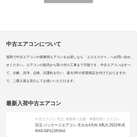
中古エアコンについて
福岡で中古エアコンや業務用エアコンをお探しなら「エスエスケイ」へお問い合わ
せください。エアコンの販売から取り付け工事まで可能です。中古エアコンはすべ
て、分解、洗浄、点検、試運転を行い、最大3年の長期保証を付けておりますの
で、ご購入後も安心してお使いいただけます。
最新入荷中古エアコン
中古エアコン
,
日立
,
業務用（店舗・事務所用）エアコン
日立 パッケージエアコン 天カセ4方向 4馬力 2022年式
RAS-GP112RSH2