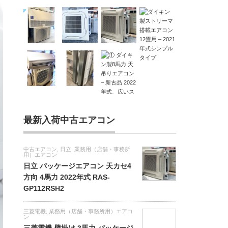
最新入荷中古エアコン
中古エアコン
,
日立
,
業務用（店舗・事務所
用）エアコン
日立 パッケージエアコン 天カセ4
方向 4馬力 2022年式 RAS-
GP112RSH2
三菱電機
,
業務用（店舗・事務所用）エアコ
ン