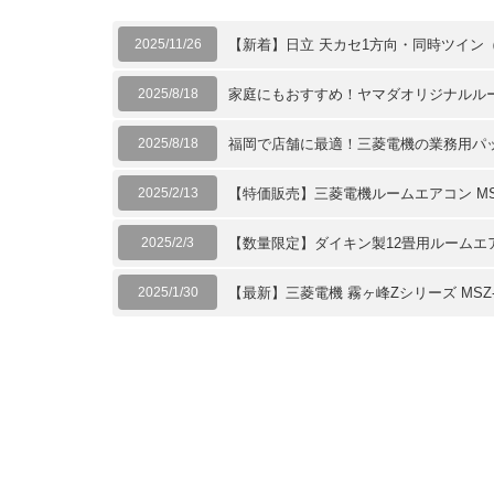
2025/11/26
【新着】日立 天カセ1方向・同時ツイン（
2025/8/18
家庭にもおすすめ！ヤマダオリジナルル
2025/8/18
福岡で店舗に最適！三菱電機の業務用パ
2025/2/13
【特価販売】三菱電機ルームエアコン MSZ
2025/2/3
【数量限定】ダイキン製12畳用ルームエ
2025/1/30
【最新】三菱電機 霧ヶ峰Zシリーズ MSZ-