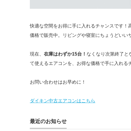
快適な空間をお得に手に入れるチャンスです！高
価格で販売中。リビングや寝室にちょうどいい
現在、
在庫はわずか15台！
なくなり次第終了と
て使えるエアコンを、お得な価格で手に入れる
お問い合わせはお早めに！
ダイキン中古エアコンはこちら
最近のお知らせ