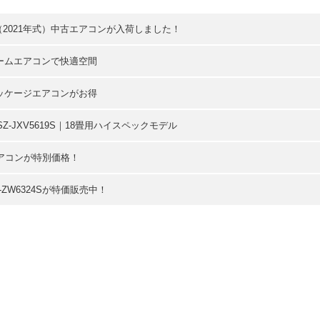
2021年式）中古エアコンが入荷しました！
ームエアコンで快適空間
ッケージエアコンがお得
-JXV5619S｜18畳用ハイスペックモデル
アコンが特別価格！
ZW6324Sが特価販売中！