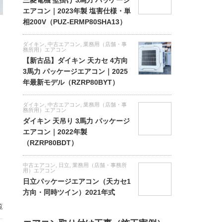
三菱電機 壁掛け 3馬力 パッケージ
エアコン｜2023年製 塩害仕様・単
相200V（PUZ-ERMP80SHA13）
ダイキン
,
中古エアコン
,
業務用（店舗・事
務所用）エアコン
【新古品】ダイキン 天カセ 4方向
3馬力 パッケージエアコン｜2025
年最新モデル（RZRP80BYT）
ダイキン
,
中古エアコン
,
業務用（店舗・事
務所用）エアコン
ダイキン 天吊り 3馬力 パッケージ
エアコン｜2022年製
（RZRP80BDT）
中古エアコン
,
日立
,
業務用（店舗・事務所
用）エアコン
日立パッケージエアコン（天カセ1
方向・同時ツイン）2021年式
覧