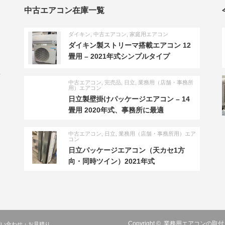
中古エアコン在庫一覧
ダイキン
,
中古エアコン
,
家庭用エアコン
ダイキン製ストリーマ搭載エアコン 12
畳用 – 2021年式シンプルタイプ
い
中古エアコン
,
完売品
,
日立
,
業務用（店舗・事務所
用）エアコン
日立製壁掛けパッケージエアコン – 14
畳用 2020年式、事務所に最適
中古エアコン
,
日立
,
業務用（店舗・事務所用）エア
コン
日立パッケージエアコン（天カセ1方
向・同時ツイン）2021年式
Copyright ©
業務用エアコンの取付
問い合わせ・お見積り