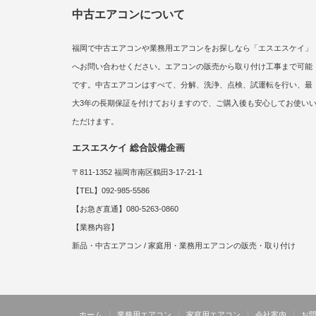
中古エアコンについて
福岡で中古エアコンや業務用エアコンをお探しなら「エスエスケイ」
へお問い合わせください。エアコンの販売から取り付け工事まで可能
です。中古エアコンはすべて、分解、洗浄、点検、試運転を行い、最
大3年の長期保証を付けておりますので、ご購入後も安心してお使い
ただけます。
エスエスケイ 総合設備企画
〒811-1352 福岡市南区鶴田3-17-21-1
【TEL】092-985-5586
【お急ぎ直通】080-5263-0860
【業務内容】
新品・中古エアコン / 家庭用・業務用エアコンの販売・取り付け
ホーム
業務用エアコン
家庭用エアコン
会社案内
お