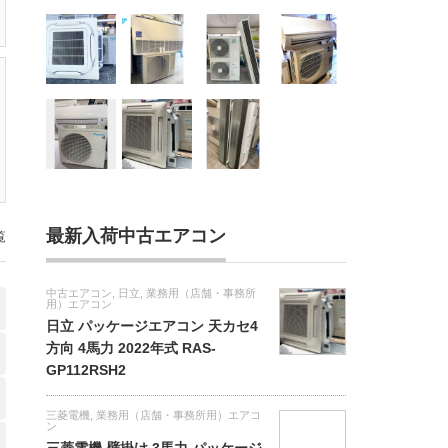
最新入荷中古エアコン
覧
中古エアコン
,
日立
,
業務用（店舗・事務所
用）エアコン
日立 パッケージエアコン 天カセ4
方向 4馬力 2022年式 RAS-
GP112RSH2
三菱電機
,
業務用（店舗・事務所用）エアコ
ン