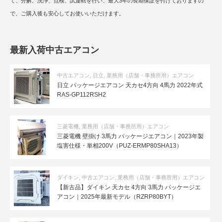
て、分解、洗浄、点検、試運転を行い、最大3年の長期保証を付けておりますの
で、ご購入後も安心してお使いいただけます。
最新入荷中古エアコン
中古エアコン
,
日立
,
業務用（店舗・事務所用）エアコン
日立 パッケージエアコン 天カセ4方向 4馬力 2022年式
RAS-GP112RSH2
三菱電機
,
業務用（店舗・事務所用）エアコン
三菱電機 壁掛け 3馬力 パッケージエアコン｜2023年製
塩害仕様・単相200V（PUZ-ERMP80SHA13）
ダイキン
,
中古エアコン
,
業務用（店舗・事務所用）エアコン
【新古品】ダイキン 天カセ 4方向 3馬力 パッケージエ
アコン｜2025年最新モデル（RZRP80BYT）