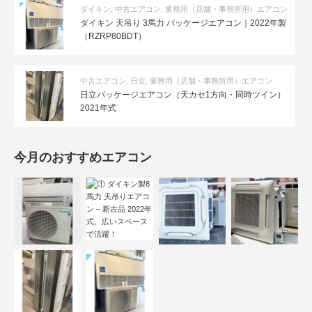
ダイキン
,
中古エアコン
,
業務用（店舗・事務所用）エアコン
ダイキン 天吊り 3馬力 パッケージエアコン｜2022年製
（RZRP80BDT）
中古エアコン
,
日立
,
業務用（店舗・事務所用）エアコン
日立パッケージエアコン（天カセ1方向・同時ツイン）
2021年式
今月のおすすめエアコン