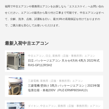
福岡で中古エアコンや業務用エアコンをお探しなら「エスエスケイ」へお問い合わ
せください。エアコンの販売から取り付け工事まで可能です。中古エアコンはすべ
て、分解、洗浄、点検、試運転を行い、最大3年の長期保証を付けておりますの
で、ご購入後も安心してお使いいただけます。
最新入荷中古エアコン
中古エアコン
,
日立
,
業務用（店舗・事務所用）エアコン
日立 パッケージエアコン 天カセ4方向 4馬力 2022年式
RAS-GP112RSH2
三菱電機
,
業務用（店舗・事務所用）エアコン
三菱電機 壁掛け 3馬力 パッケージエアコン｜2023年製
塩害仕様・単相200V（PUZ-ERMP80SHA13）
ダイキン
,
中古エアコン
,
業務用（店舗・事務所用）エアコン