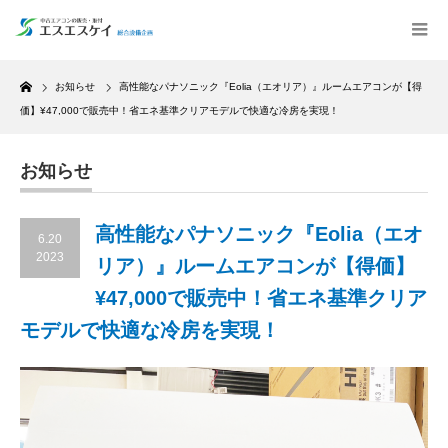
Home
お知らせ
高性能なパナソニック『Eolia（エオリア）』ルームエアコンが【得
価】¥47,000で販売中！省エネ基準クリアモデルで快適な冷房を実現！
お知らせ
高性能なパナソニック『Eolia（エオ
6.20
2023
リア）』ルームエアコンが【得価】
¥47,000で販売中！省エネ基準クリア
モデルで快適な冷房を実現！