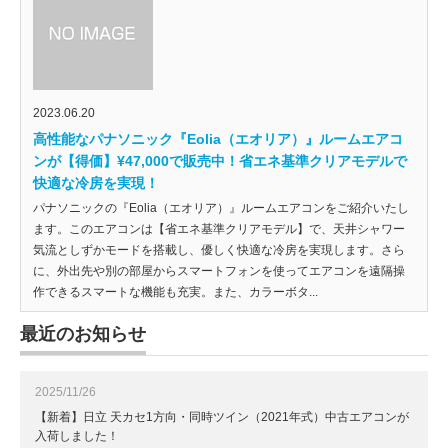
2023.06.20
高性能なパナソニック『Eolia（エオリア）』ルームエアコ
ンが【得価】¥47,000で販売中！省エネ基準クリアモデルで
快適な冷房を実現！
パナソニックの『Eolia（エオリア）』ルームエアコンをご紹介いたし
ます。このエアコンは【省エネ基準クリアモデル】で、天井シャワー
気流としずかモードを搭載し、優しく快適な冷房を実現します。さら
に、外出先や別の部屋からスマートフォンを使ってエアコンを遠隔操
作できるスマートな機能も充実。また、カラーボタ...
最近のお知らせ
2025/11/26
【新着】日立 天カセ1方向・同時ツイン（2021年式）中古エアコンが
入荷しました！